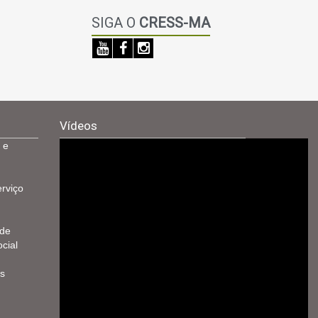
SIGA O
CRESS-MA
Vídeos
 e
rviço
 de
cial
s