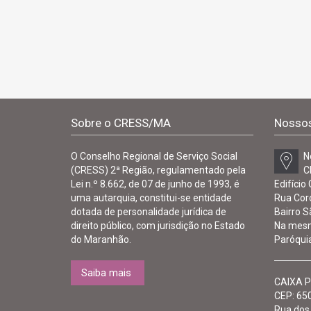
Sobre o CRESS/MA
Nossos
O Conselho Regional de Serviço Social
N
(CRESS) 2ª Região, regulamentado pela
C
Lei n.º 8.662, de 07 de junho de 1993, é
Edifício
uma autarquia, constitui-se entidade
Rua Cor
dotada de personalidade jurídica de
Bairro S
direito público, com jurisdição no Estado
Na mesm
do Maranhão.
Paróquia
Saiba mais
CAIXA P
CEP: 650
Rua dos 