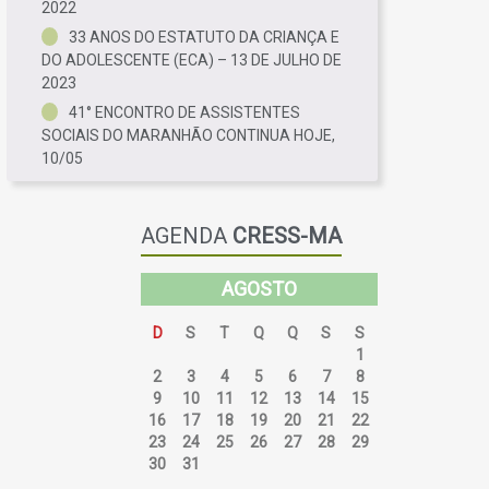
2022
33 ANOS DO ESTATUTO DA CRIANÇA E
DO ADOLESCENTE (ECA) – 13 DE JULHO DE
2023
41° ENCONTRO DE ASSISTENTES
SOCIAIS DO MARANHÃO CONTINUA HOJE,
10/05
AGENDA
CRESS-MA
AGOSTO
D
S
T
Q
Q
S
S
26
27
28
29
30
31
1
2
3
4
5
6
7
8
9
10
11
12
13
14
15
16
17
18
19
20
21
22
23
24
25
26
27
28
29
30
31