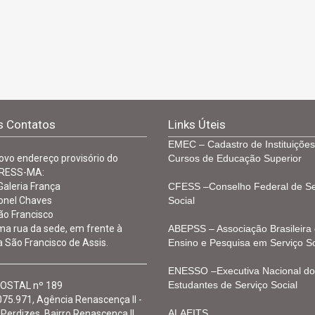
 Contatos
Links Úteis
EMEC – Cadastro de Instituições
ovo endereço provisório do
Cursos de Educação Superior
RESS-MA:
 Galeria França
CFESS –Conselho Federal de Se
onel Chaves
Social
ão Francisco
a rua da sede, em frente à
ABEPSS – Associação Brasileira
 São Francisco de Assis.
Ensino e Pesquisa em Serviço So
ENESSO –Executiva Nacional do
Estudantes de Serviço Social
OSTAL nº 189
75.971, Agência Renascença II -
ALAEITS
Perdizes, Bairro Renascença II,