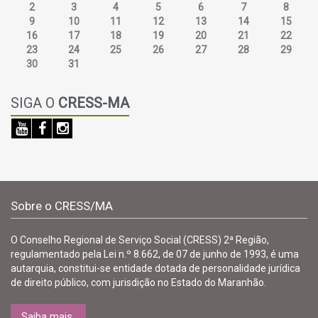
2
3
4
5
6
7
8
9
10
11
12
13
14
15
16
17
18
19
20
21
22
23
24
25
26
27
28
29
30
31
SIGA O
CRESS-MA
Sobre o CRESS/MA
O Conselho Regional de Serviço Social (CRESS) 2ª Região,
regulamentado pela Lei n.º 8.662, de 07 de junho de 1993, é uma
autarquia, constitui-se entidade dotada de personalidade jurídica
de direito público, com jurisdição no Estado do Maranhão.
Saiba mais