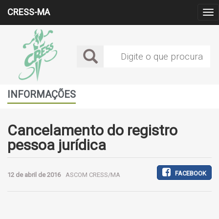
CRESS-MA
Alt
Me
INFORMAÇÕES
Cancelamento do registro
pessoa jurídica
FACEBOOK
12 de abril de 2016
ASCOM CRESS/MA