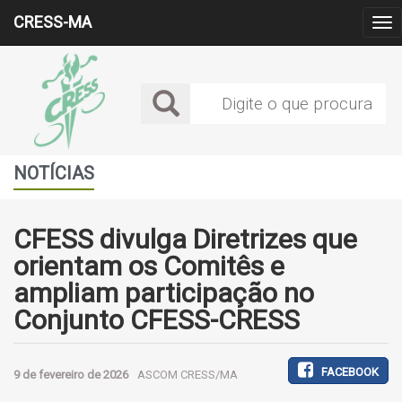
CRESS-MA
Alt
Me
NOTÍCIAS
CFESS divulga Diretrizes que
orientam os Comitês e
ampliam participação no
Conjunto CFESS-CRESS
FACEBOOK
9 de fevereiro de 2026
ASCOM CRESS/MA