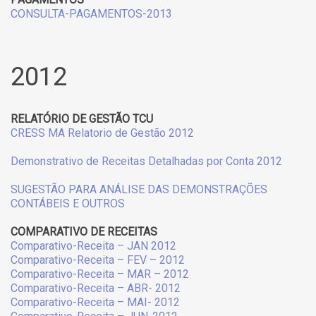
CONSULTA-PAGAMENTOS-2013
2012
RELATÓRIO DE GESTÃO TCU
CRESS MA Relatorio de Gestão 2012
Demonstrativo de Receitas Detalhadas por Conta 2012
SUGESTÃO PARA ANÁLISE DAS DEMONSTRAÇÕES
CONTÁBEIS E OUTROS
COMPARATIVO DE RECEITAS
Comparativo-Receita – JAN 2012
Comparativo-Receita – FEV – 2012
Comparativo-Receita – MAR – 2012
Comparativo-Receita – ABR- 2012
Comparativo-Receita – MAI- 2012