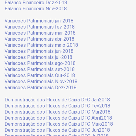
Balanco Financeiro Dez-2018
Balanco Financeiro Nov-2018
Variacoes Patrimoniais jan-2018
Variacoes Patrimoniais fev-2018
Variacoes Patrimoniais mar-2018
Variacoes Patrimoniais abr-2018
Variacoes Patrimoniais maio-2018
Variacoes Patrimoniais jun-2018
Variacoes Patrimoniais jul-2018
Variacoes Patrimoniais ago-2018
Variacoes Patrimoniais set-2018
Variacoes Patrimoniais Out-2018
Variacoes Patrimoniais Niov-2018
Variacoes Patrimoniais Dez-2018
Demonstração dos Fluxos de Caixa DFC Jan2018
Demonstração dos Fluxos de Caixa DFC Fev2018
Demonstração dos Fluxos de Caixa DFC Mar2018
Demonstração dos Fluxos de Caixa DFC Abril2018
Demonstração dos Fluxos de Caixa DFC Maio2018
Demonstração dos Fluxos de Caixa DFC Jun2018