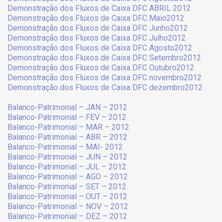
Demonstração dos Fluxos de Caixa DFC ABRIL 2012
Demonstração dos Fluxos de Caixa DFC Maio2012
Demonstração dos Fluxos de Caixa DFC Junho2012
Demonstração dos Fluxos de Caixa DFC Julho2012
Demonstração dos Fluxos de Caixa DFC Agosto2012
Demonstração dos Fluxos de Caixa DFC Setembro2012
Demonstração dos Fluxos de Caixa DFC Outubro2012
Demonstração dos Fluxos de Caixa DFC novembro2012
Demonstração dos Fluxos de Caixa DFC dezembro2012
Balanco-Patrimonial – JAN – 2012
Balanco-Patrimonial – FEV – 2012
Balanco-Patrimonial – MAR – 2012
Balanco-Patrimonial – ABR – 2012
Balanco-Patrimonial – MAI- 2012
Balanco-Patrimonial – JUN – 2012
Balanco-Patrimonial – JUL – 2012
Balanco-Patrimonial – AGO – 2012
Balanco-Patrimonial – SET – 2012
Balanco-Patrimonial – OUT – 2012
Balanco-Patrimonial – NOV – 2012
Balanco-Patrimonial – DEZ – 2012