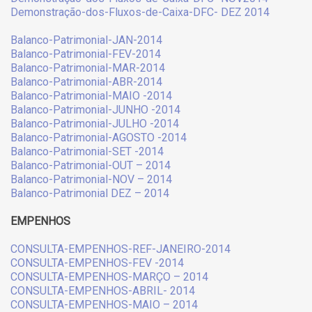
Demonstração-dos-Fluxos-de-Caixa-DFC- DEZ 2014
Balanco-Patrimonial-JAN-2014
Balanco-Patrimonial-FEV-2014
Balanco-Patrimonial-MAR-2014
Balanco-Patrimonial-ABR-2014
Balanco-Patrimonial-MAIO -2014
Balanco-Patrimonial-JUNHO -2014
Balanco-Patrimonial-JULHO -2014
Balanco-Patrimonial-AGOSTO -2014
Balanco-Patrimonial-SET -2014
Balanco-Patrimonial-OUT – 2014
Balanco-Patrimonial-NOV – 2014
Balanco-Patrimonial DEZ – 2014
EMPENHOS
CONSULTA-EMPENHOS-REF-JANEIRO-2014
CONSULTA-EMPENHOS-FEV -2014
CONSULTA-EMPENHOS-MARÇO – 2014
CONSULTA-EMPENHOS-ABRIL- 2014
CONSULTA-EMPENHOS-MAIO – 2014