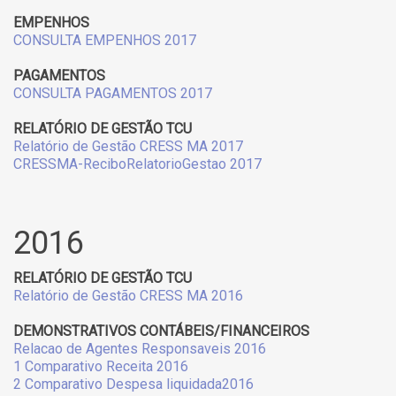
EMPENHOS
CONSULTA EMPENHOS 2017
PAGAMENTOS
CONSULTA PAGAMENTOS 2017
RELATÓRIO DE GESTÃO TCU
Relatório de Gestão CRESS MA 2017
CRESSMA-ReciboRelatorioGestao 2017
2016
RELATÓRIO DE GESTÃO TCU
Relatório de Gestão CRESS MA 2016
DEMONSTRATIVOS CONTÁBEIS/FINANCEIROS
Relacao de Agentes Responsaveis 2016
1 Comparativo Receita 2016
2 Comparativo Despesa liquidada2016