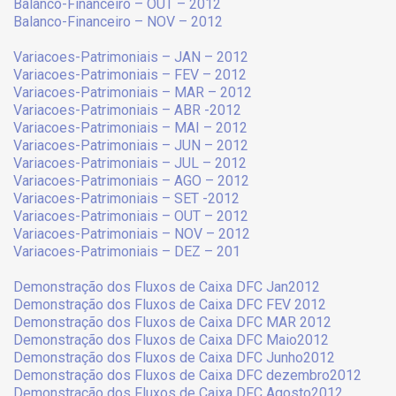
Balanco-Financeiro – OUT – 2012
Balanco-Financeiro – NOV – 2012
Variacoes-Patrimoniais – JAN – 2012
Variacoes-Patrimoniais – FEV – 2012
Variacoes-Patrimoniais – MAR – 2012
Variacoes-Patrimoniais – ABR -2012
Variacoes-Patrimoniais – MAI – 2012
Variacoes-Patrimoniais – JUN – 2012
Variacoes-Patrimoniais – JUL – 2012
Variacoes-Patrimoniais – AGO – 2012
Variacoes-Patrimoniais – SET -2012
Variacoes-Patrimoniais – OUT – 2012
Variacoes-Patrimoniais – NOV – 2012
Variacoes-Patrimoniais – DEZ – 201
Demonstração dos Fluxos de Caixa DFC Jan2012
Demonstração dos Fluxos de Caixa DFC FEV 2012
Demonstração dos Fluxos de Caixa DFC MAR 2012
Demonstração dos Fluxos de Caixa DFC Maio2012
Demonstração dos Fluxos de Caixa DFC Junho2012
Demonstração dos Fluxos de Caixa DFC dezembro2012
Demonstração dos Fluxos de Caixa DFC Agosto2012