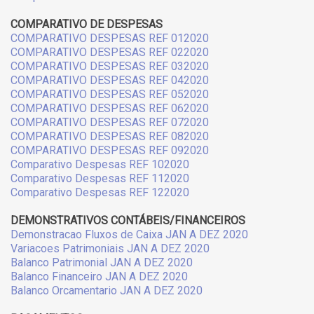
COMPARATIVO DE DESPESAS
COMPARATIVO DESPESAS REF 012020
COMPARATIVO DESPESAS REF 022020
COMPARATIVO DESPESAS REF 032020
COMPARATIVO DESPESAS REF 042020
COMPARATIVO DESPESAS REF 052020
COMPARATIVO DESPESAS REF 062020
COMPARATIVO DESPESAS REF 072020
COMPARATIVO DESPESAS REF 082020
COMPARATIVO DESPESAS REF 092020
Comparativo Despesas REF 102020
Comparativo Despesas REF 112020
Comparativo Despesas REF 122020
DEMONSTRATIVOS CONTÁBEIS/FINANCEIROS
Demonstracao Fluxos de Caixa JAN A DEZ 2020
Variacoes Patrimoniais JAN A DEZ 2020
Balanco Patrimonial JAN A DEZ 2020
Balanco Financeiro JAN A DEZ 2020
Balanco Orcamentario JAN A DEZ 2020