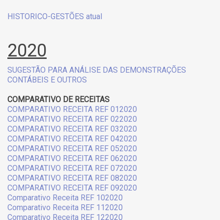
HISTORICO-GESTÕES atual
2020
SUGESTÃO PARA ANÁLISE DAS DEMONSTRAÇÕES
CONTÁBEIS E OUTROS
COMPARATIVO DE RECEITAS
COMPARATIVO RECEITA REF 012020
COMPARATIVO RECEITA REF 022020
COMPARATIVO RECEITA REF 032020
COMPARATIVO RECEITA REF 042020
COMPARATIVO RECEITA REF 052020
COMPARATIVO RECEITA REF 062020
COMPARATIVO RECEITA REF 072020
COMPARATIVO RECEITA REF 082020
COMPARATIVO RECEITA REF 092020
Comparativo Receita REF 102020
Comparativo Receita REF 112020
Comparativo Receita REF 122020