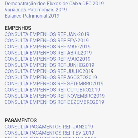
Demonstração dos Fluxos de Caixa DFC 2019
Variacoes Patrimoniais 2019
Balanco Patrimonial 2019
EMPENHOS
CONSULTA EMPENHOS REF JAN-2019
CONSULTA EMPENHOS REF FEV-2019
CONSULTA EMPENHOS REF MAR-2019
CONSULTA EMPENHOS REF ABRIL2019
CONSULTA EMPENHOS REF MAIO2019
CONSULTA EMPENHOS REF JUNHO2019
CONSULTA EMPENHOS REF JULHO201
9
CONSULTA EMPENHOS REF AGOSTO2019
CONSULTA EMPENHOS REF SETEMBRO2019
CONSULTA EMPENHOS REF OUTUBRO2019
CONSULTA EMPENHOS REF NOVEMBRO2019
CONSULTA EMPENHOS REF DEZEMBRO2019
PAGAMENTOS
CONSULTA PAGAMENTOS REF JAN2019
CONSULTA PAGAMENTOS REF FEV-2019