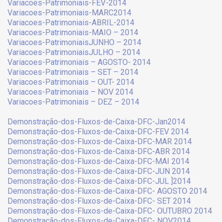
Variacoes-Patrimoniais-FEV-2014
Variacoes-Patrimoniais-MARC2014
Variacoes-Patrimoniais-ABRIL-2014
Variacoes-Patrimoniais-MAIO – 2014
Variacoes-PatrimoniaisJUNHO – 2014
Variacoes-PatrimoniaisJULHO – 2014
Variacoes-Patrimoniais – AGOSTO- 2014
Variacoes-Patrimoniais – SET – 2014
Variacoes-Patrimoniais – OUT- 2014
Variacoes-Patrimoniais – NOV 2014
Variacoes-Patrimoniais – DEZ – 2014
Demonstração-dos-Fluxos-de-Caixa-DFC-Jan2014
Demonstração-dos-Fluxos-de-Caixa-DFC-FEV 2014
Demonstração-dos-Fluxos-de-Caixa-DFC-MAR 2014
Demonstração-dos-Fluxos-de-Caixa-DFC-ABR 2014
Demonstração-dos-Fluxos-de-Caixa-DFC-MAI 2014
Demonstração-dos-Fluxos-de-Caixa-DFC-JUN 2014
Demonstração-dos-Fluxos-de-Caixa-DFC-JUL ]2014
Demonstração-dos-Fluxos-de-Caixa-DFC- AGOSTO 2014
Demonstração-dos-Fluxos-de-Caixa-DFC- SET 2014
Demonstração-dos-Fluxos-de-Caixa-DFC- OUTUBRO 2014
Demonstração-dos-Fluxos-de-Caixa-DFC- NOV2014