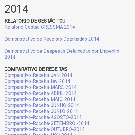
2014
RELATÓRIO DE GESTÃO TCU
Relatorio Gestao CRESSMA 2014
Demonstrativo de Receitas Detalhadas 2014
Demonstrativo de Despesas Detalhadas por Empenho
2014
COMPARATIVO DE RECEITAS
Comparativo-Receita-JAN-2014
Comparativo-Receita-fev-2014
Comparativo-Receita-MARC-2014
Comparativo-Receita-ABRIL-2014
Comparativo-Receita-MAIO-2014
Comparativo-Receita-JUNHO-2014
Comparativo-Receita-JUNLO-2014
Comparativo-Receita-AGOSTO-2014
Comparativo-Receita-SETEMBRO -2014
Comparativo-Receita-OUTUBRO-2014