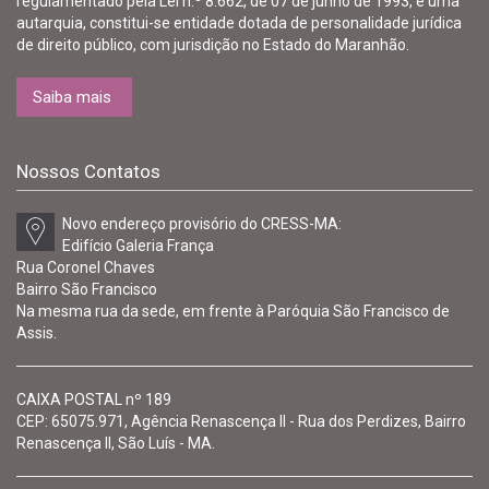
regulamentado pela Lei n.º 8.662, de 07 de junho de 1993, é uma
autarquia, constitui-se entidade dotada de personalidade jurídica
de direito público, com jurisdição no Estado do Maranhão.
Saiba mais
Nossos Contatos
Novo endereço provisório do CRESS-MA:
Edifício Galeria França
Rua Coronel Chaves
Bairro São Francisco
Na mesma rua da sede, em frente à Paróquia São Francisco de
Assis.
CAIXA POSTAL nº 189
CEP: 65075.971, Agência Renascença II - Rua dos Perdizes, Bairro
Renascença II, São Luís - MA.