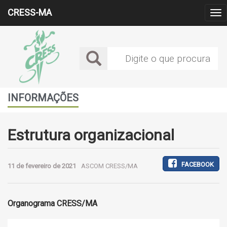
CRESS-MA
Alt
Me
INFORMAÇÕES
Estrutura organizacional
FACEBOOK
11 de fevereiro de 2021
ASCOM CRESS/MA
Organograma CRESS/MA